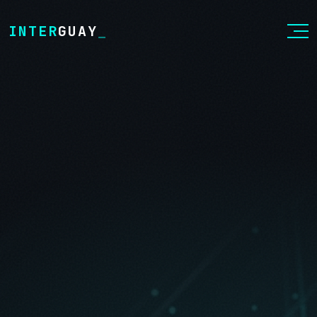
INTER
GUAY
_