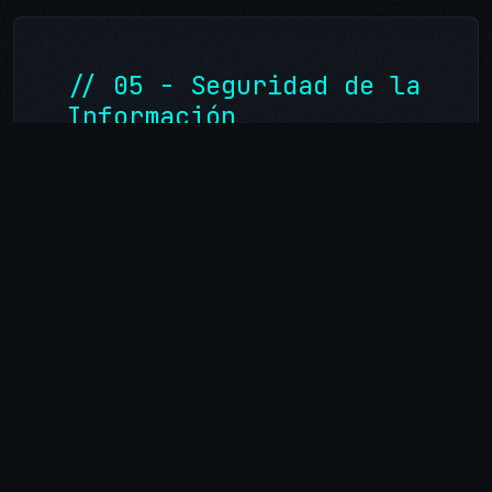
// 05 - Seguridad de la
Información
Implementamos medidas de seguridad
adecuadas para proteger su
información contra el acceso no
autorizado, alteración o divulgación.
// 06 - Sus Derechos